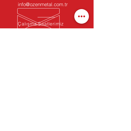
info@ozenmetal.com.tr
Çalışma Saatlerimiz
Pazartesi - Cuma:
08:30 - 17:30
Özen Metal Sanayi ve Ticaret A.Ş.
40 yıllık bilgi birikimi ve sektör
tecrübemiz ile metal ihtiyaçlarınız için
size desteğe hazırız...
İletişim