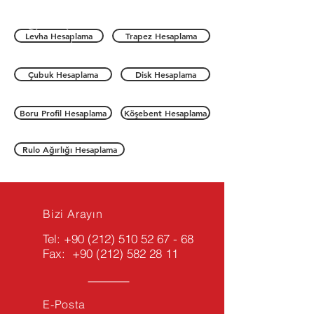
Levha Hesaplama
Trapez Hesaplama
Çubuk Hesaplama
Disk Hesaplama
Boru Profil Hesaplama
Köşebent Hesaplama
Rulo Ağırlığı Hesaplama
Bizi Arayın
Tel:
+90 (212) 510 52 67 - 68
Fax:
+90 (212) 582 28 11
E-Posta