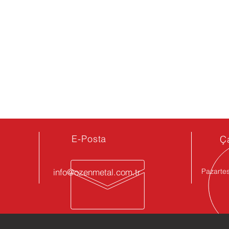
E-Posta
Ç
info@ozenmetal.com.tr
Pazartes