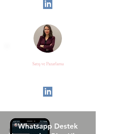
İrem KAROL
Satış ve Pazarlama
irem.karol@ozenmetal.com.tr
+90 (212) 510 52 67
Whatsapp Destek