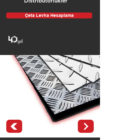
Distribütörlükler
Çeta Levha Hesaplama