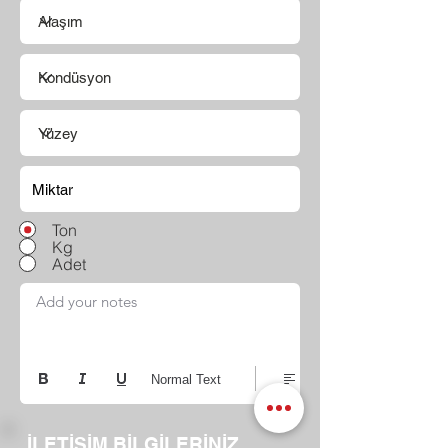
Ton
Kg
Adet
Add your notes
Normal Text
İLETİŞİM BİLGİLERİNİZ