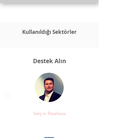
Kullanıldığı Sektörler
Destek Alın
Yusuf AYDOĞAN
Satış ve Pazarlama
yusuf@ozenmetal.com.tr
+90 (212) 510 52 67